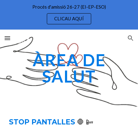
Procés d'amissió 26-27 (EI-EP-ESO)
Skip to main content
Skip to navigation
CLICAU AQUÍ
ÀREA DE
SALUT
STOP PANTALLES
🛑 📴