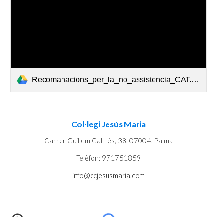
Recomanacions_per_la_no_assistencia_CAT.pdf
Col·legi Jesús Maria
Carrer Guillem Galmés, 38, 07004, Palma
Telèfon: 971751859
info@ccjesusmaria.com