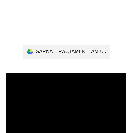
SARNA_TRACTAMENT_AMB_PERMETRINA_CAT_(2)-4.pdf